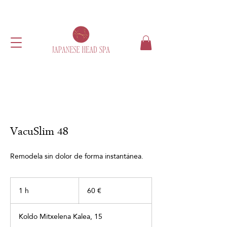
VacuSlim 48
Remodela sin dolor de forma instantánea.
60
euros
1 h
1
60 €
Koldo Mitxelena Kalea, 15