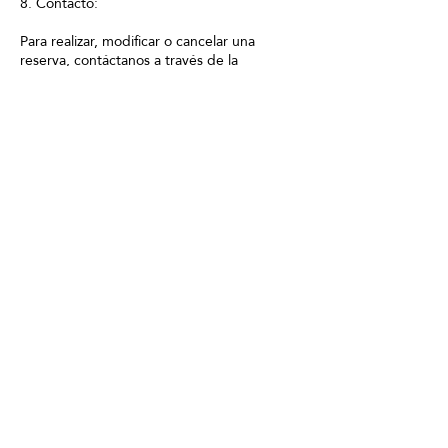
8. Contacto:
Para realizar, modificar o cancelar una
reserva, contáctanos a través de la
información proporcionada en nuestro sitio
web.
Consentimiento:
Al realizar una reserva con Japanese Head
Spa, aceptas y comprendes los términos de
nuestra política de reservas. Nos
reservamos el derecho de actualizar esta
política en cualquier momento, y la versión
más reciente se publicará en nuestro sitio
web con la fecha de la última actualización.
Agradecemos tu cooperación y esperamos
brindarte una experiencia de bienestar
excepcional en Japanese Head Spa.