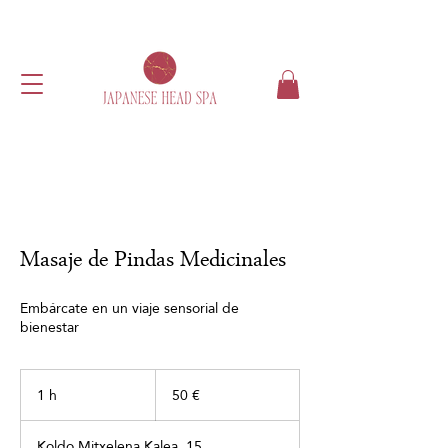
Masaje de Pindas Medicinales
Embárcate en un viaje sensorial de
bienestar
50
euros
1 h
1
50 €
Koldo Mitxelena Kalea, 15