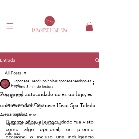
Entrada
All Posts
Japanese Head Spa hola@japaneseheadspa.es
All Posts
17 ene
3 min de lectura
Por qué el autocuidado no es un lujo, es
head spa
Japanese Head Spa
una necesidad: Japanese Head Spa Toledo
spa capilar
Actualizado:
4 mar
Durante años, el autocuidado fue visto 
Japanese Head Spa Valencia
como algo opcional, un premio 
valencia
ocasional o incluso una indulgencia 