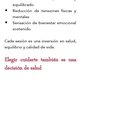
equilibrado
Reducción de tensiones físicas y 
mentales
Sensación de bienestar emocional 
sostenido
Cada sesión es una inversión en salud, 
equilibrio y calidad de vida.
Elegir cuidarte también es una 
decisión de salud
Practicar autocuidado no es egoísmo, 
es 
responsabilidad personal y amor 
propio
. Escuchar al cuerpo, respetar 
los límites y crear espacios de 
descanso es una forma activa de cuidar 
la salud.