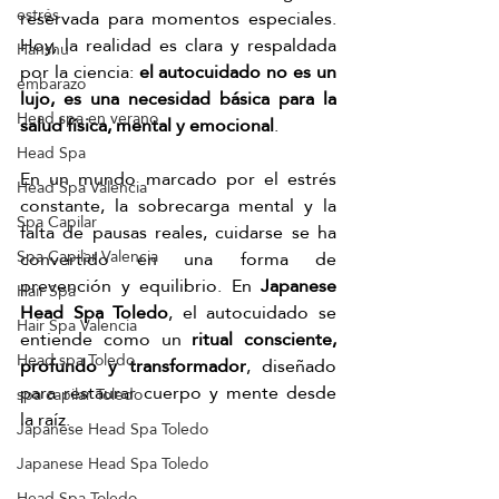
estrés
reservada para momentos especiales. 
Hoy, la realidad es clara y respaldada 
Hanshu
por la ciencia: 
el autocuidado no es un 
embarazo
lujo, es una necesidad básica para la 
Head spa en verano
salud física, mental y emocional
.
Head Spa
En un mundo marcado por el estrés 
Head Spa Valencia
constante, la sobrecarga mental y la 
Spa Capilar
falta de pausas reales, cuidarse se ha 
Spa Capilar Valencia
convertido en una forma de 
prevención y equilibrio. En 
Japanese 
Hair Spa
Head Spa Toledo
, el autocuidado se 
Hair Spa Valencia
entiende como un 
ritual consciente, 
Head spa Toledo
profundo y transformador
, diseñado 
para restaurar cuerpo y mente desde 
spa capilar Toledo
la raíz. 
Japanese Head Spa Toledo
Japanese Head Spa Toledo
Head Spa Toledo