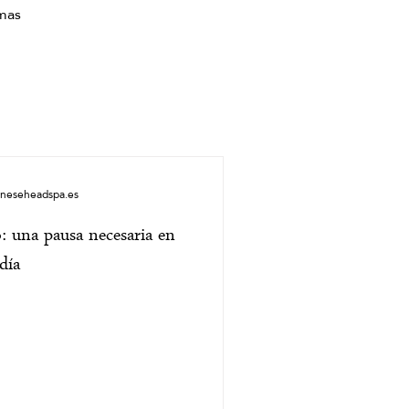
imas
aneseheadspa.es
: una pausa necesaria en
día