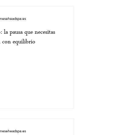
aneseheadspa.es
 la pausa que necesitas
 con equilibrio
aneseheadspa.es