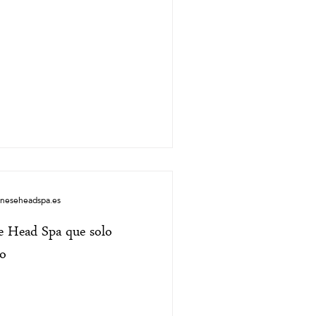
aneseheadspa.es
de Head Spa que solo
do